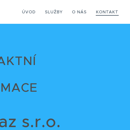
ÚVOD
SLUŽBY
O NÁS
KONTAKT
AKTNÍ
RMACE
z s.r.o.