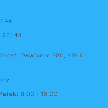
1 44
 261 44
ečnosti
: Palackého 780, 339 01
iny
Pátek:
8:00 - 16:00