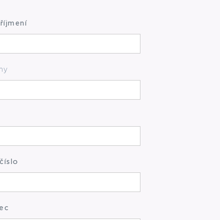
říjmení
my
číslo
ec