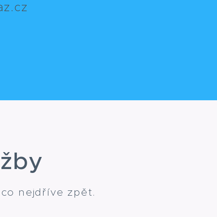
az.cz
užby
o nejdříve zpět.