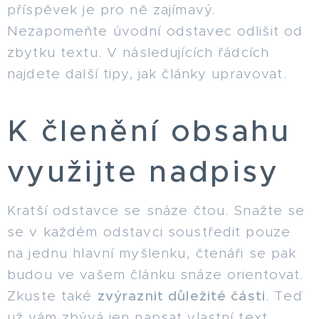
příspěvek je pro ně zajímavý.
Nezapomeňte úvodní odstavec odlišit od
zbytku textu. V následujících řádcích
najdete další tipy, jak články upravovat.
K členění obsahu
využijte nadpisy
Kratší odstavce se snáze čtou. Snažte se
se v každém odstavci soustředit pouze
na jednu hlavní myšlenku, čtenáři se pak
budou ve vašem článku snáze orientovat.
Zkuste také
zvýraznit důležité části
. Teď
už vám zbývá jen napsat vlastní text.