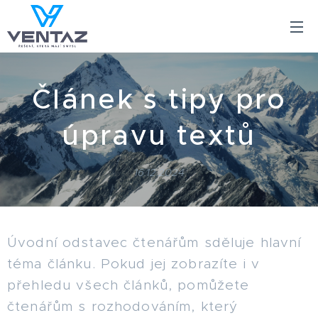
Článek s tipy pro
úpravu textů
16.12.2024
Úvodní odstavec čtenářům sděluje hlavní
téma článku. Pokud jej zobrazíte i v
přehledu všech článků, pomůžete
čtenářům s rozhodováním, který